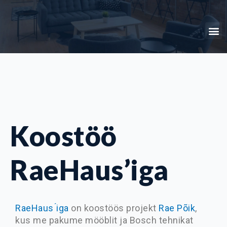
Skip
to
M
content
Koostöö
RaeHaus’iga
RaeHaus ́iga
on koostöös projekt
Rae Põik
,
kus me pakume mööblit ja Bosch tehnikat